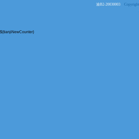
渝B2-20030003
Copyrigh
${tianjiNewCounter}