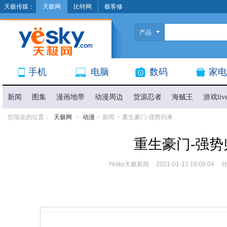
天极传媒：
天极网
比特网
极客修
产品
手机
电脑
数码
家电
新闻
图集
漫画地带
动漫周边
货源忍者
海贼王
游戏liv
您现在的位置：
天极网
>
动漫
>
新闻
>
重生豪门-强势归来
重生豪门-强势
Yesky天极新闻
2021-01-12 18:08:04