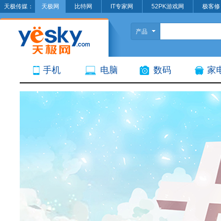
天极传媒：
天极网
比特网
IT专家网
52PK游戏网
极客修
产品
手机
电脑
数码
家