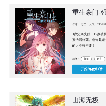
重生豪门-
作者：万二
人气：213628
3岁父亲失踪，15岁被
蜜活活烧死。也许是老
的人不得善终！
标签:
玄幻
奇幻
开始阅读第1话
山海无极