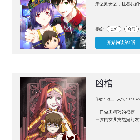
来之则安之，且看我如
标签:
玄幻
奇幻
开始阅读第1话
凶棺
作者：万二
人气：153146
一口做工精巧的棺椁，
三岁的女儿竟然提前发