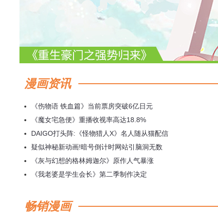
漫画资讯
《伤物语 铁血篇》当前票房突破6亿日元
《魔女宅急便》重播收视率高达18.8%
DAIGO打头阵:《怪物猎人X》名人随从猫配信
疑似神秘新动画!暗号倒计时网站引脑洞无数
《灰与幻想的格林姆迦尔》原作人气暴涨
《我老婆是学生会长》第二季制作决定
畅销漫画